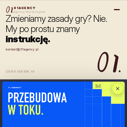
01Agency — Agencja marketing
01AGENCY
Agencja Marketingowa
Zmieniamy zasady gry? Nie.
My po prostu znamy
instrukcję.
kontakt@01agency.pl
ZEROJEDEN.IO
×