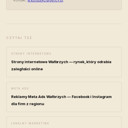
Kontakt:
w.kohut@01agency.pl
CZYTAJ TEŻ
STRONY INTERNETOWE
Strony internetowe Wałbrzych — rynek, który odrabia
zaległości online
META ADS
Reklamy Meta Ads Wałbrzych — Facebook i Instagram
dla firm z regionu
LOKALNY MARKETING