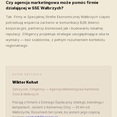
Czy agencja marketingowa może pomóc firmie
działającej w SSE Wałbrzych?
Tak. Firmy w Specjalnej Strefie Ekonomicznej Wałbrzych często
potrzebują wsparcia zarówno w komunikacji B2B (klienci
korporacyjni, partnerzy biznesowi) jak i budowaniu lokalnej
reputacji. 01Agency projektuje strategie uwzględniające oba te
wymiary — bez szablonów, z pełnym rozumieniem kontekstu
regionalnego.
AUTOR ARTYKUŁU
Wiktor Kohut
Założyciel, 01Agency — Agencja Marketingowa Kamienna
Góra & Wałbrzych
Pracuję z firmami z Dolnego Śląska przy strategii, brandingu i
kampaniach. Jestem z Kamiennej Góry — 30 km od
Wałbrzycha. Rozumiem ten rynek, bo jestem jego częścią.