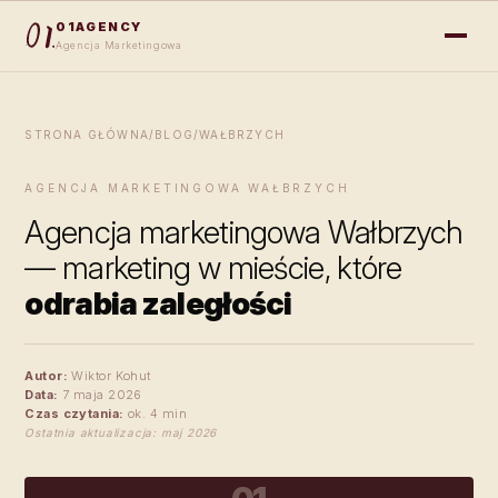
01AGENCY
Agencja Marketingowa
STRONA GŁÓWNA
/
BLOG
/
WAŁBRZYCH
AGENCJA MARKETINGOWA WAŁBRZYCH
Agencja marketingowa Wałbrzych
— marketing w mieście, które
odrabia zaległości
Autor:
Wiktor Kohut
Data:
7 maja 2026
Czas czytania:
ok. 4 min
Ostatnia aktualizacja: maj 2026