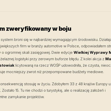
m zweryfikowany w boju
system broni się w najbardziej wymagającym środowisku. Działaj
ajwiększych firm w branży automotive w Polsce, odpowiadałem str
y o ogromnej skali zasięgowej. Dwie edycje
Wielkiej Wyprawy 
elaznej logistyki przy zerowym buforze błędu. Z kolei akcja z
Ma
stowiak
licytowaną na rzecz WOŚP udowodniła, że czysta, nieoc
ruje mocniejszy zwrot niż przepompowane budżety mediowe.
onsekwencję stosuję w życiu. Zdobyłem 33 z 48 krajów Europy 
 Zostało 15. Tu nie chodzi o turystykę, ale o realizację założeń i
tne zamykanie projektów.