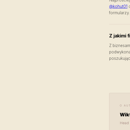
@kohut01
formularzy.
Z jakimi
Z biznesam
podwykonaw
poszukując
O AU
Wik
Head 