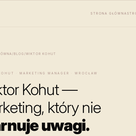
STRONA GŁÓWNA
STR
ŁÓWNA
/
BLOG
/
WIKTOR KOHUT
KOHUT · MARKETING MANAGER · WROCŁAW
tor Kohut —
keting, który nie
rnuje uwagi.