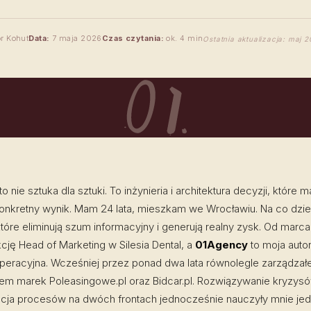
r Kohut
Data:
7 maja 2026
Czas czytania:
ok. 4 min
Ostatnia aktualizacja: maj 
o nie sztuka dla sztuki. To inżynieria i architektura decyzji, które m
onkretny wynik. Mam 24 lata, mieszkam we Wrocławiu. Na co dzi
tóre eliminują szum informacyjny i generują realny zysk. Od marc
kcję Head of Marketing w Silesia Dental, a
01Agency
to moja auto
operacyjna. Wcześniej przez ponad dwa lata równolegle zarządza
em marek Poleasingowe.pl oraz Bidcar.pl. Rozwiązywanie kryzysó
acja procesów na dwóch frontach jednocześnie nauczyły mnie je