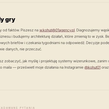
y gry
 od faktów. Piszesz na
w.kohut@01agency.pl
. Diagnozujemy wąsk
znesu i budujemy architekturę działań, które zmienią to w zysk. B
rowych briefów i czekania tygodniami na odpowiedź. Decyzje po
ie danych, nie przeczuć.
sz zobaczyć, jak myślę i projektuję systemy wizerunkowe, zanim
 maila — prześwietl moje działania na Instagramie
@kohut01
ora
ZADAWANE PYTANIA