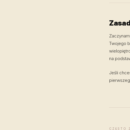
Zasad
Zaczynamy
Twojego bi
wielopięt
na podstaw
Jeśli chce
pierwszego
CZĘSTO 