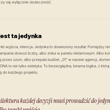
iczy się wyłącznie skuteczność.
jest ta jedynka
nkt wyjścia, intencja. Jedynka to dowieziony rezultat. Pomiędzy ni
kampania dowozi liczby, albo znika w panelu reklamowym. Albo ko
ię przez szum, albo przepala budżet. „01” w nazwie agencji, dome
NA to nie tylko estetyka. To bezwzględna, binarna logika, z którą
 do każdego projektu.
itektura każdej decyzji musi prowadzić do jedyn
ylko punkt wyjścia.