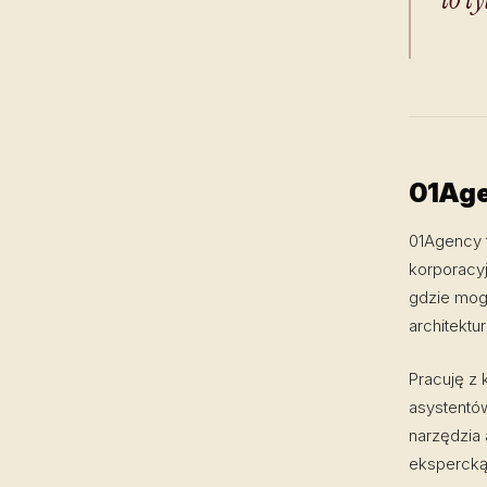
01Age
01Agency t
korporacy
gdzie mogę
architektu
Pracuję z 
asystentó
narzędzia 
ekspercką 