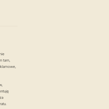
nie
m tam,
reklamowe,
w,
ntuję
 za
atu.