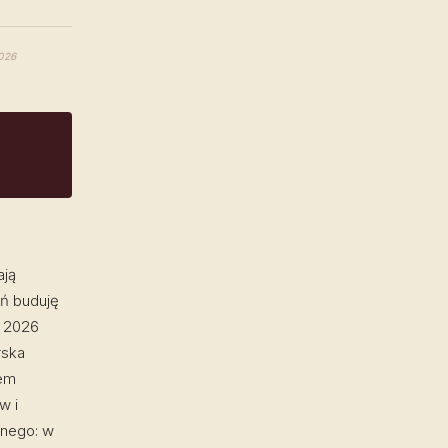
2026
ają
eń buduję
a 2026
rska
łem
w i
dnego: w