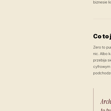
biznesie l
Co to 
Zero to pu
nic. Albo 
przebija s
cyfrowym D
podchodzę
Arch
to t