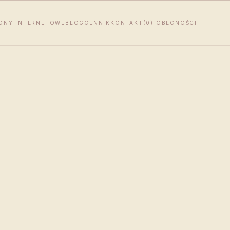
ONY INTERNETOWE
BLOG
CENNIK
KONTAKT
(0) OBECNOŚCI