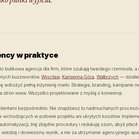
ncy w praktyce
o butikowa agencja dla firm, które szukają twardego rzemiosła, a 
jnych buzzwordów.
Wrocław
,
Kamienna Góra
,
Wałbrzych
— działa
 wdrożyć pełną inżynierię marki. Strategia, branding, kampanie 
ra stron www. Wszystko projektowane z myślą o konwersji.
klientami bezpośrednio. Nie znajdziesz tu nadmuchanych procesó
w wchodzących w połowie projektu ani ukrytych kosztów. Impleme
automatyzacji, tnę zbędne procedury i redukuję szum, abyś płacił
wiedzę i dowieziony wynik, a nie za utrzymanie agencyjnego apar