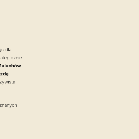
ąc dla
ategicznie
Maluchów
zdą
zywista
uznanych