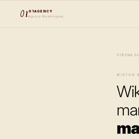
01AGENCY
Agencja Marketingowa
STRONA G
WIKTOR 
Wik
mar
ma