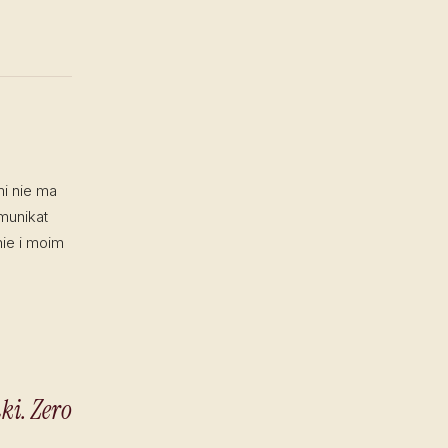
mi nie ma
munikat
nie i moim
ki. Zero