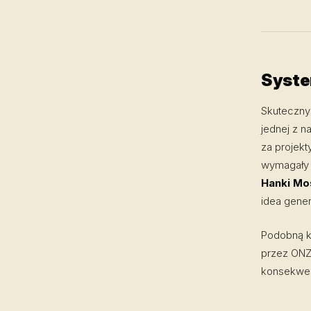
Syste
Skuteczny 
jednej z n
za projekt
wymagały ż
Hanki Mo
idea gene
Podobną k
przez ONZ.
konsekwen