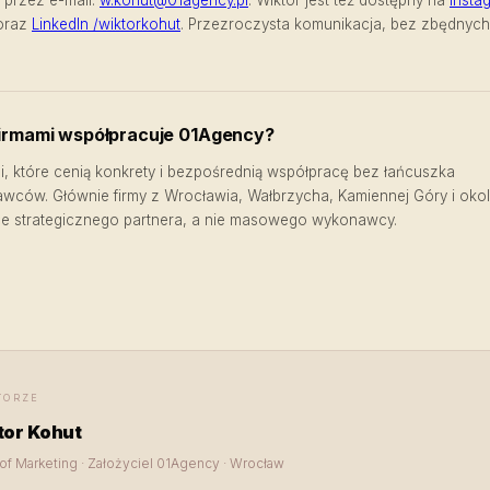
oraz
LinkedIn /wiktorkohut
. Przezroczysta komunikacja, bez zbędnych
 firmami współpracuje 01Agency?
i, które cenią konkrety i bezpośrednią współpracę bez łańcuszka
ców. Głównie firmy z Wrocławia, Wałbrzycha, Kamiennej Góry i okol
e strategicznego partnera, a nie masowego wykonawcy.
TORZE
tor Kohut
of Marketing · Założyciel 01Agency · Wrocław