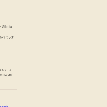
 Silesia
 twardych
e się na
lamowymi
gramie