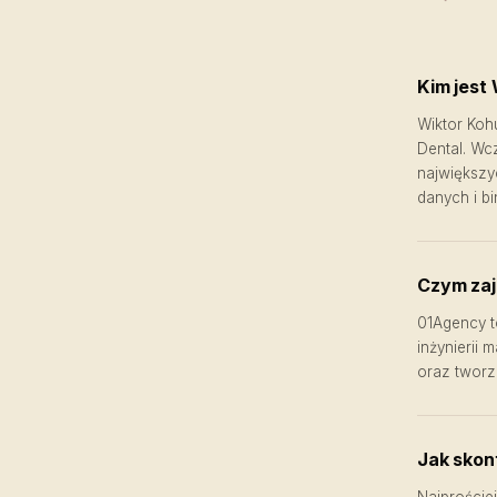
Kim jest
Wiktor Koh
Dental. Wc
największy
danych i b
Czym zaj
01Agency to
inżynierii 
oraz tworz
Jak skon
Najprościej