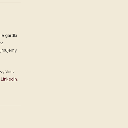
ie gardła
ez
dejmujemy
 wyślesz
z
LinkedIn
.