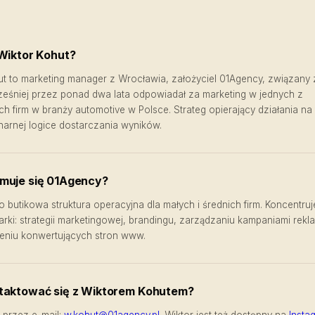
 Wiktor Kohut?
ut to marketing manager z Wrocławia, założyciel 01Agency, związany z
ześniej przez ponad dwa lata odpowiadał za marketing w jednych z
ch firm w branży automotive w Polsce. Strateg opierający działania na
inarnej logice dostarczania wyników.
muje się 01Agency?
 butikowa struktura operacyjna dla małych i średnich firm. Koncentruj
marki: strategii marketingowej, brandingu, zarządzaniu kampaniami rek
eniu konwertujących stron www.
taktować się z Wiktorem Kohutem?
 przez e-mail:
w.kohut@01agency.pl
. Wiktor jest też dostępny na
Insta