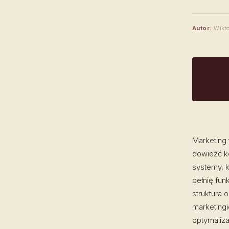
Autor:
Wikto
Marketing t
dowieźć k
systemy, k
pełnię fun
struktura 
marketingi
optymaliz