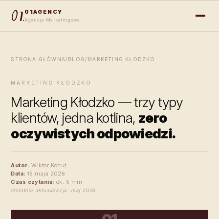
01AGENCY
Agencja Marketingowa
STRONA GŁÓWNA
/
BLOG
/
MARKETING KŁODZKO
MARKETING KŁODZKO
Marketing Kłodzko — trzy typy
klientów, jedna kotlina,
zero
oczywistych odpowiedzi.
Autor:
Wiktor Kohut
Data:
19 maja 2026
Czas czytania:
ok. 5 min
Ostatnia aktualizacja: maj 2026