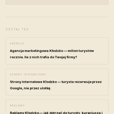
CZYTAJ TEŻ
AGENCJA
Agencja marketingowa Kłodzko — milion turystów
rocznie. Ile z nich trafia do Twojej firmy?
STRONY INTERNETOWE
Strony internetowe Kłodzko — turysta rezerwuje przez
Google, nie przez ulotkę
REKLAMY
Reklamy Kłodzko — jak dotrzeć do turysty, kuracjusza i