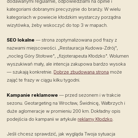
dodawanymi regularnie, odpowiedziami na opinie i
kategoriami dobranymi precyzyjnie do branży. W wielu
kategoriach w powiecie kłodzkim wystarczy porządna
wizytówka, żeby wskoczyć do top 3 w mapach.
SEO lokalne
— strona zoptymalizowana pod frazy z
nazwami miejscowości. „Restauracja Kudowa-Zdrój",
„nocleg Góry Stołowe", „fizjoterapeuta Kłodzko". Wolumen
wyszukiwań mały, ale intencja zakupowa bardzo wysoka
— szukają konkretnie.
Dobrze zbudowana strona
może
zająć te frazy w ciągu kilku tygodni.
Kampanie reklamowe
— przed sezonem i w trakcie
sezonu. Geotargeting na Wrocław, Świdnicę, Wałbrzych i
duże aglomeracje w promieniu 200 km. Dokładny opis
podejścia do kampanii w artykule
reklamy Kłodzko
.
Jeśli chcesz sprawdzić, jak wygląda Twoja sytuacja