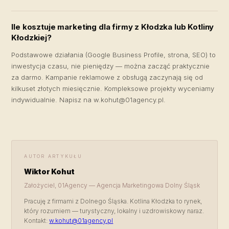
Ile kosztuje marketing dla firmy z Kłodzka lub Kotliny
Kłodzkiej?
Podstawowe działania (Google Business Profile, strona, SEO) to
inwestycja czasu, nie pieniędzy — można zacząć praktycznie
za darmo. Kampanie reklamowe z obsługą zaczynają się od
kilkuset złotych miesięcznie. Kompleksowe projekty wyceniamy
indywidualnie. Napisz na
w.kohut@01agency.pl
.
AUTOR ARTYKUŁU
Wiktor Kohut
Założyciel, 01Agency — Agencja Marketingowa Dolny Śląsk
Pracuję z firmami z Dolnego Śląska. Kotlina Kłodzka to rynek,
który rozumiem — turystyczny, lokalny i uzdrowiskowy naraz.
Kontakt:
w.kohut@01agency.pl