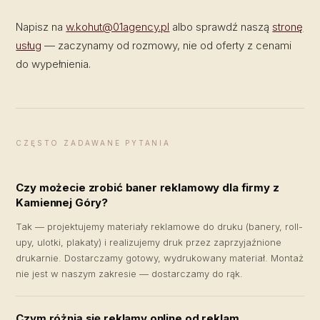
Napisz na
w.kohut@01agency.pl
albo sprawdź naszą
stronę
usług
— zaczynamy od rozmowy, nie od oferty z cenami
do wypełnienia.
CZĘSTO ZADAWANE PYTANIA
Czy możecie zrobić baner reklamowy dla firmy z
Kamiennej Góry?
Tak — projektujemy materiały reklamowe do druku (banery, roll-
upy, ulotki, plakaty) i realizujemy druk przez zaprzyjaźnione
drukarnie. Dostarczamy gotowy, wydrukowany materiał. Montaż
nie jest w naszym zakresie — dostarczamy do rąk.
Czym różnią się reklamy online od reklam