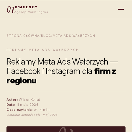
01AGENCY
Agencja Marketingowa
STRONA GŁÓWNA
/
BLOG
/
META ADS WAŁBRZYCH
REKLAMY META ADS WAŁBRZYCH
Reklamy Meta Ads Wałbrzych —
Facebook i Instagram dla
firm z
regionu
Autor:
Wiktor Kohut
Data:
11 maja 2026
Czas czytania:
ok. 4 min
Ostatnia aktualizacja: maj 2026