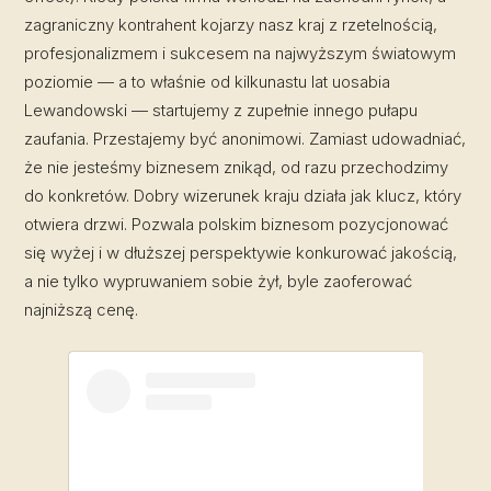
zagraniczny kontrahent kojarzy nasz kraj z rzetelnością,
profesjonalizmem i sukcesem na najwyższym światowym
poziomie — a to właśnie od kilkunastu lat uosabia
Lewandowski — startujemy z zupełnie innego pułapu
zaufania. Przestajemy być anonimowi. Zamiast udowadniać,
że nie jesteśmy biznesem znikąd, od razu przechodzimy
do konkretów. Dobry wizerunek kraju działa jak klucz, który
otwiera drzwi. Pozwala polskim biznesom pozycjonować
się wyżej i w dłuższej perspektywie konkurować jakością,
a nie tylko wypruwaniem sobie żył, byle zaoferować
najniższą cenę.