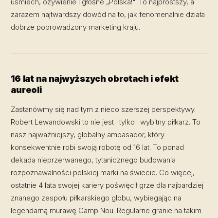
uśmiech, ożywienie i głośne „Polska!". To najprostszy, a
zarazem najtwardszy dowód na to, jak fenomenalnie działa
dobrze poprowadzony marketing kraju.
16 lat na najwyższych obrotach i efekt
aureoli
Zastanówmy się nad tym z nieco szerszej perspektywy.
Robert Lewandowski to nie jest "tylko" wybitny piłkarz. To
nasz najważniejszy, globalny ambasador, który
konsekwentnie robi swoją robotę od 16 lat. To ponad
dekada nieprzerwanego, tytanicznego budowania
rozpoznawalności polskiej marki na świecie. Co więcej,
ostatnie 4 lata swojej kariery poświęcił grze dla najbardziej
znanego zespołu piłkarskiego globu, wybiegając na
legendarną murawę Camp Nou. Regularne granie na takim