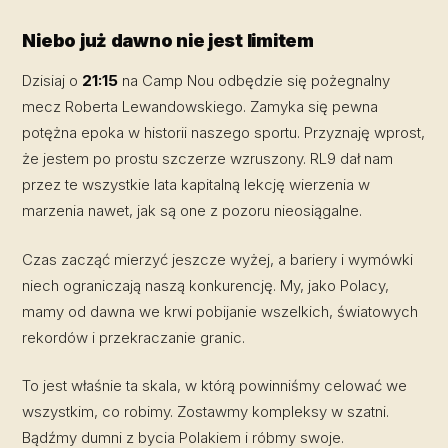
Niebo już dawno nie jest limitem
Dzisiaj o
21:15
na Camp Nou odbędzie się pożegnalny
mecz Roberta Lewandowskiego. Zamyka się pewna
potężna epoka w historii naszego sportu. Przyznaję wprost,
że jestem po prostu szczerze wzruszony. RL9 dał nam
przez te wszystkie lata kapitalną lekcję wierzenia w
marzenia nawet, jak są one z pozoru nieosiągalne.
Czas zacząć mierzyć jeszcze wyżej, a bariery i wymówki
niech ograniczają naszą konkurencję. My, jako Polacy,
mamy od dawna we krwi pobijanie wszelkich, światowych
rekordów i przekraczanie granic.
To jest właśnie ta skala, w którą powinniśmy celować we
wszystkim, co robimy. Zostawmy kompleksy w szatni.
Bądźmy dumni z bycia Polakiem i róbmy swoje.