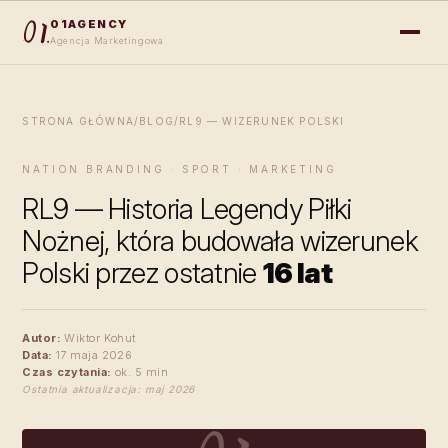
01AGENCY
Agencja Marketingowa
STRONA GŁÓWNA
/
BLOG
/
RL9 — WIZERUNEK POLSKI
NATION BRANDING · SPORT · MARKETING
RL9 — Historia Legendy Piłki
Nożnej, która budowała wizerunek
Polski przez ostatnie
16 lat
Autor:
Wiktor Kohut
Data:
17 maja 2026
Czas czytania:
ok. 5 min
Ostatnia aktualizacja: maj 2026