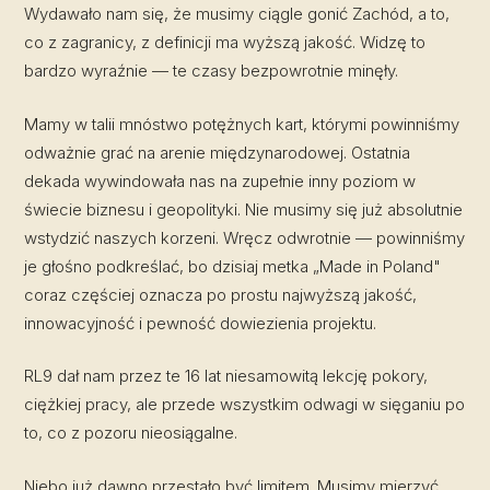
Wydawało nam się, że musimy ciągle gonić Zachód, a to,
co z zagranicy, z definicji ma wyższą jakość. Widzę to
bardzo wyraźnie — te czasy bezpowrotnie minęły.
Mamy w talii mnóstwo potężnych kart, którymi powinniśmy
odważnie grać na arenie międzynarodowej. Ostatnia
dekada wywindowała nas na zupełnie inny poziom w
świecie biznesu i geopolityki. Nie musimy się już absolutnie
wstydzić naszych korzeni. Wręcz odwrotnie — powinniśmy
je głośno podkreślać, bo dzisiaj metka „Made in Poland"
coraz częściej oznacza po prostu najwyższą jakość,
innowacyjność i pewność dowiezienia projektu.
RL9 dał nam przez te 16 lat niesamowitą lekcję pokory,
ciężkiej pracy, ale przede wszystkim odwagi w sięganiu po
to, co z pozoru nieosiągalne.
Niebo już dawno przestało być limitem. Musimy mierzyć