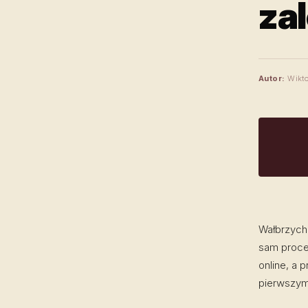
za
Autor:
Wikto
Wałbrzych 
sam proces
online, a 
pierwszym