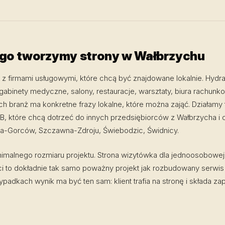
ogo tworzymy strony w Wałbrzychu
z firmami usługowymi, które chcą być znajdowane lokalnie. Hydrau
 gabinety medyczne, salony, restauracje, warsztaty, biura rachun
ch branż ma konkretne frazy lokalne, które można zająć. Działamy 
B, które chcą dotrzeć do innych przedsiębiorców z Wałbrzycha i 
-Gorców, Szczawna-Zdroju, Świebodzic, Świdnicy.
nimalnego rozmiaru projektu. Strona wizytówka dla jednoosobowej
ci to dokładnie tak samo poważny projekt jak rozbudowany serwis
padkach wynik ma być ten sam: klient trafia na stronę i składa zap