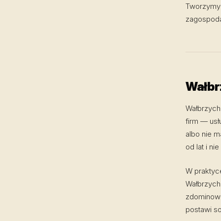
Tworzymy s
zagospoda
Wałbrz
Wałbrzych
firm — usł
albo nie m
od lat i ni
W praktyc
Wałbrzych"
zdominowan
postawi so