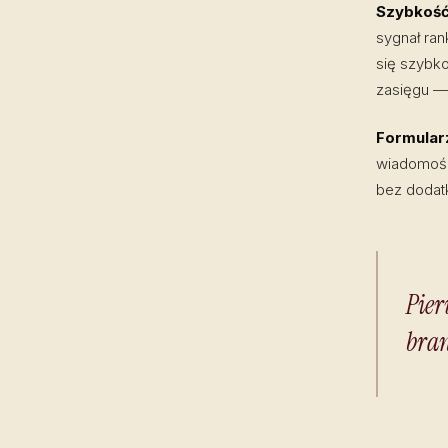
Szybkość
sygnał ran
się szybko
zasięgu —
Formularz
wiadomości
bez dodat
Pier
bran