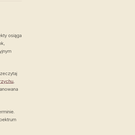
ekty osiąga
k,
zyjnym
rzeczytaj
rzychu
,
planowana
rminie.
spektrum