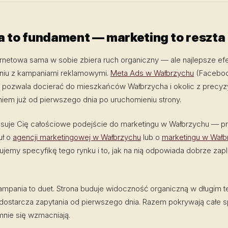
a to fundament — marketing to reszta
ernetowa sama w sobie zbiera ruch organiczny — ale najlepsze ef
niu z kampaniami reklamowymi.
Meta Ads w Wałbrzychu
(Faceboo
) pozwala docierać do mieszkańców Wałbrzycha i okolic z precy
iem już od pierwszego dnia po uruchomieniu strony.
resuje Cię całościowe podejście do marketingu w Wałbrzychu — p
uł o
agencji marketingowej w Wałbrzychu
lub o
marketingu w Wałb
ujemy specyfikę tego rynku i to, jak na nią odpowiada dobrze za
ampania to duet. Strona buduje widoczność organiczną w długim te
dostarcza zapytania od pierwszego dnia. Razem pokrywają całe 
mnie się wzmacniają.