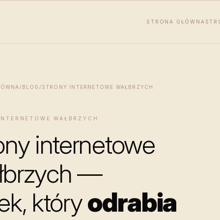
STRONA GŁÓWNA
STR
ŁÓWNA
/
BLOG
/
STRONY INTERNETOWE WAŁBRZYCH
INTERNETOWE WAŁBRZYCH
ony internetowe
łbrzych —
ek, który
odrabia