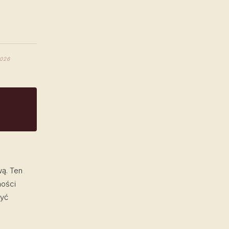
2026
wą. Ten
ności
być