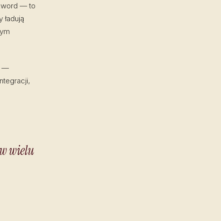
zword — to
y ładują
zym
y —
tegracji,
 w wielu