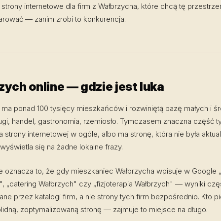
trony internetowe dla firm z Wałbrzycha, które chcą tę przestrze
rować — zanim zrobi to konkurencja.
ych online — gdzie jest luka
 ma ponad 100 tysięcy mieszkańców i rozwiniętą bazę małych i ś
ugi, handel, gastronomia, rzemiosło. Tymczasem znaczna część ty
a strony internetowej w ogóle, albo ma stronę, która nie była aktu
e wyświetla się na żadne lokalne frazy.
e oznacza to, że gdy mieszkaniec Wałbrzycha wpisuje w Google „
, „catering Wałbrzych" czy „fizjoterapia Wałbrzych" — wyniki czę
e przez katalogi firm, a nie strony tych firm bezpośrednio. Kto p
lidną, zoptymalizowaną stronę — zajmuje to miejsce na długo.