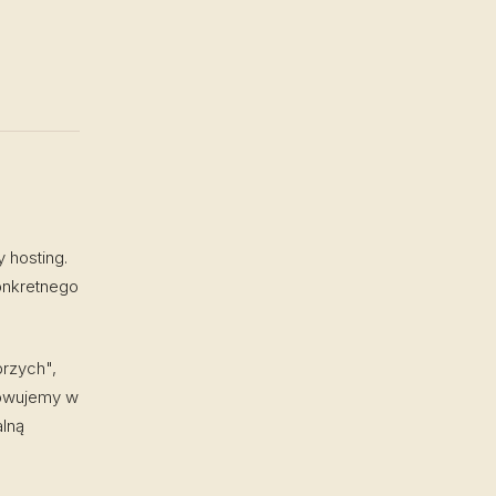
 hosting.
onkretnego
brzych",
dowujemy w
alną