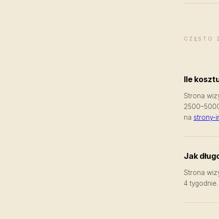
CZĘSTO 
Ile kosz
Strona wiz
2500–5000 
na
strony-
Jak dług
Strona wiz
4 tygodnie