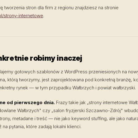
tę tworzenia stron dla firm z regionu znajdziesz na stronie
l/strony-internetowe
.
nkretnie robimy inaczej
dajemy gotowych szablonów z WordPress przeniesionych na nowy
na, którą tworzymy, jest zaprojektowana pod konkretną branżę, k
konkretny rynek — w tym przypadku Wałbrzych i powiat wałbrzyski.
lne od pierwszego dnia.
Frazy takie jak „strony internetowe Wał
udowlane Wałbrzych" czy „salon fryzjerski Szczawno-Zdrój" wbu
strony, metadane i treść — nie jako keyword stuffing, ale jako natur
na pytania, które zadają lokalni klienci.