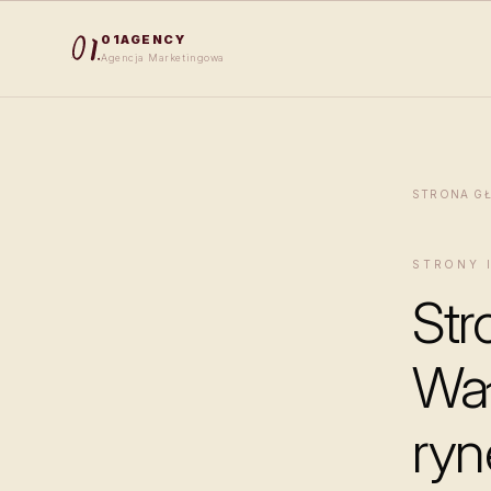
01AGENCY
Agencja Marketingowa
STRONA G
STRONY 
Str
Wa
ryn