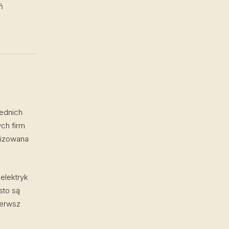
ń
rednich
ch firm
alizowana
elektryk
sto są
ierwsz