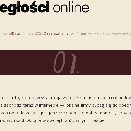
ległości
online
r Kohut
Data:
11 maja 2026
Czas czytania:
ok. 4 min
Ostatnia aktualizacja: maj 
to miasto, które przez lata kojarzyło się z transformacją i odbudo
 zachodzi teraz w internecie — lokalne firmy budzą się do obec
przestrzeń do zajęcia jest jeszcze spora. To dobry moment, żeby 
 w wynikach Google w swojej branży w tym mieście.