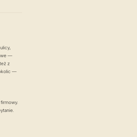
licy,
kowe —
też z
okolic —
 firmowy.
ytanie.