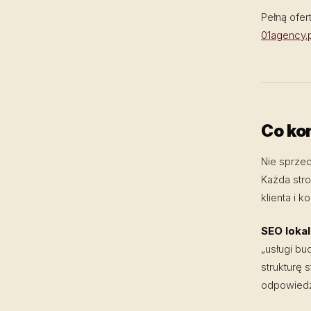
Pełną ofer
01agency.p
Co ko
Nie sprze
Każda stro
klienta i 
SEO loka
„usługi b
strukturę 
odpowiedź 