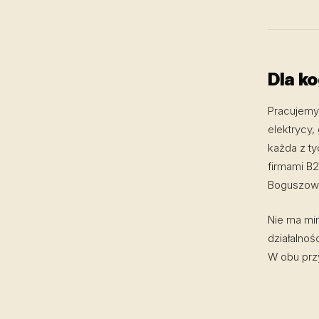
Dla k
Pracujemy 
elektrycy,
każda z ty
firmami B2
Boguszowa
Nie ma mi
działalnoś
W obu przy