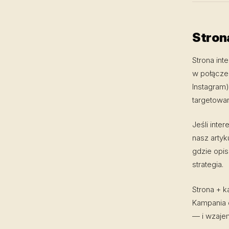
Stron
Strona int
w połącze
Instagram
targetowan
Jeśli inte
nasz artyk
gdzie opis
strategia.
Strona + k
Kampania 
— i wzaje