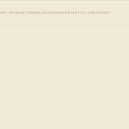
ONY INTERNETOWE
BLOG
CENNIK
KONTAKT
(0) OBECNOŚCI